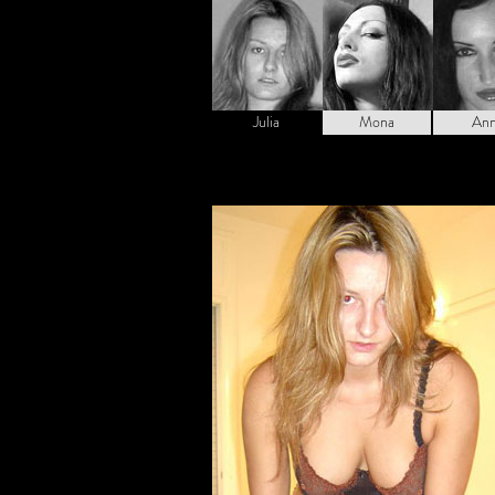
Julia
Mona
An