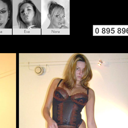
na
Eva
Nora